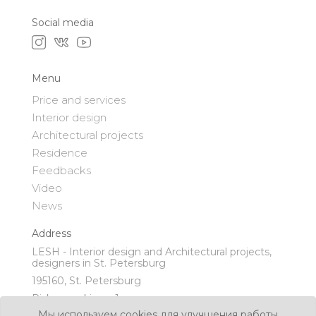
Social media
Menu
Price and services
Interior design
Architectural projects
Residence
Feedbacks
Video
News
Address
LESH - Interior design and Architectural projects,
designers in St. Petersburg
195160, St. Petersburg
Piskaryovskiy pr. 1
Мы используем cookies для улучшения работы