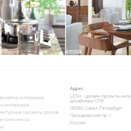
Адрес
LESH - дизайн проекты инте
дизайна интерьера
дизайнеры СПб
н интерьера
195160, Санкт-Петербург
ектурные проекты домов
Пискарёвский пр. 1
е комплексы
Россия
вы