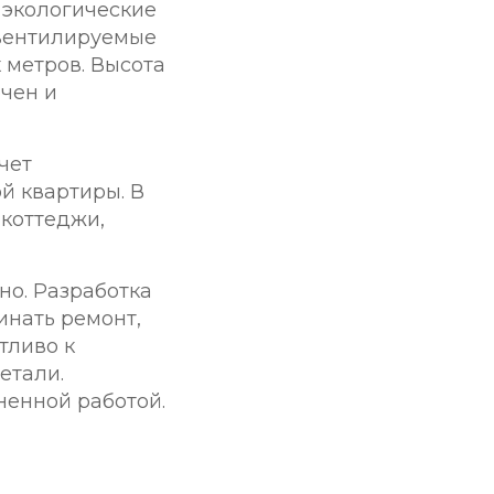
 экологические
вентилируемые
 метров. Высота
ючен и
чет
й квартиры. В
 коттеджи,
но. Разработка
инать ремонт,
тливо к
етали.
ненной работой.