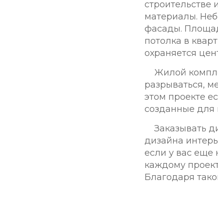
строительстве 
материалы. Не
фасады. Площад
потолка в квар
охраняется цен
Жилой комплек
разрываться, м
этом проекте е
созданные для 
Заказывать д
дизайна интерь
если у вас еще
каждому проект
Благодаря тако