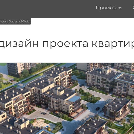
Проекты
иры в Duderhof Club
дизайн проекта кварти