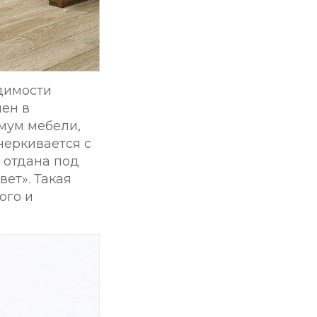
одимости
лен в
мум мебели,
черкивается с
 отдана под
ет». Такая
ого и