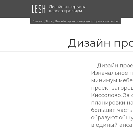
Дизайн интерьера
класса премиум
Главная
Блог
Дизайн проект загородного дома в Киссолово
Дизайн про
Дизайн прое
Изначальное п
минимум мебел
проект загоро
Киссолово. За
планировки на
большая часть
образуют общу
в единый анса