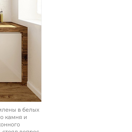
млены в белых
о камня и
хонного
, стоял вопрос