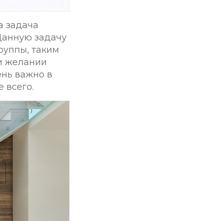
а задача
 Данную задачу
руппы, таким
ри желании
ень важно в
 всего.