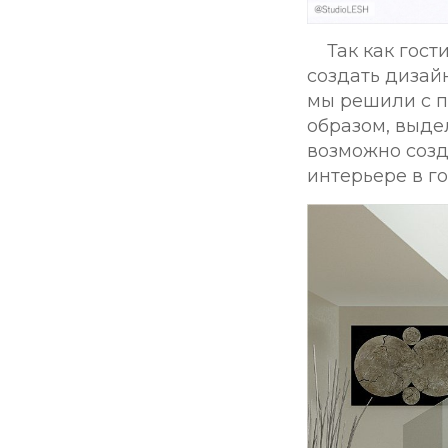
Так как гос
создать дизай
мы решили с п
образом, выде
возможно созд
интерьере в г