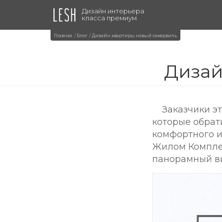
Дизайн интерьера
класса премиум
Главная
Блог
Дизайн квартиры новый оккервиль
Дизай
Заказчики э
которые обрат
комфортного и
Жилом Комплек
панорамный ви