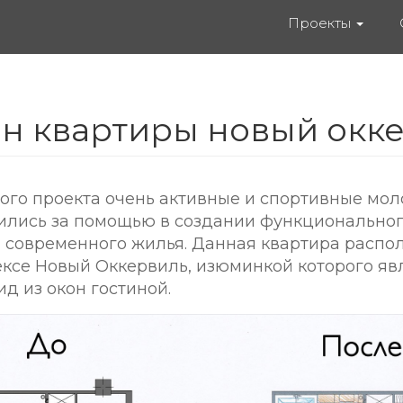
Проекты
н квартиры новый окк
того проекта очень активные и спортивные мо
ились за помощью в создании функциональног
 современного жилья. Данная квартира распо
се Новый Оккервиль, изюминкой которого яв
д из окон гостиной.