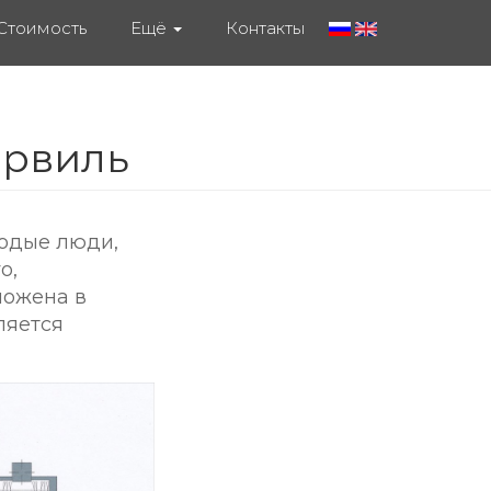
Стоимость
Ещё
Контакты
ервиль
лодые люди,
о,
ложена в
ляется