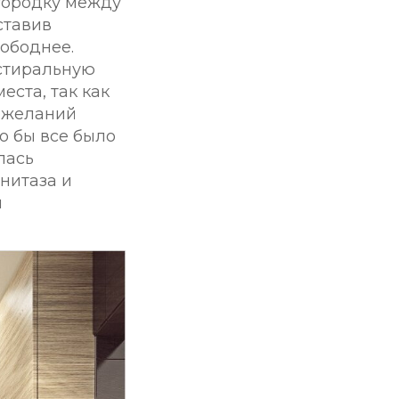
городку между
ставив
ободнее.
 стиральную
еста, так как
пожеланий
то бы все было
лась
нитаза и
ы