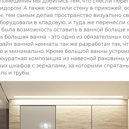
помещения мы добились тем, что снесли пере
ридором. А также сместили стену в прихожей, о
, тем самым делая пространство визуально св
борудовали в кладовую, и туда же перенесли
 была возможность оставить в ванной больше м
ь большая ванна - это одно из обязательных 
зайн ванной комнаты так же разработан так, ч
 и минимально. Кроме большой ванны устрои
ккуратная композиция из навесной раковины у
их шкафов с зеркалами, за которыми спрятан
ль и трубы.