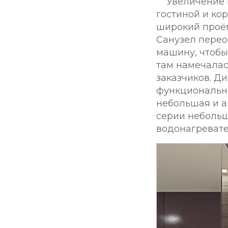
Увеличение 
гостиной и ко
широкий проём
Санузел перео
машину, чтобы
там намечалас
заказчиков. Ди
функционально
небольшая и а
серии небольш
водонагревате