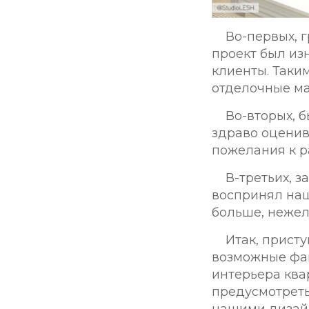
Во-первых
, 
проект был из
клиенты. Таки
отделочные мат
Во-вторых
, 
здраво оценив
пожелания к р
В-третьих
, 
воспринял наш
больше, нежел
Итак, присту
возможные фак
интерьера квар
предусмотреть
нашими дизайн