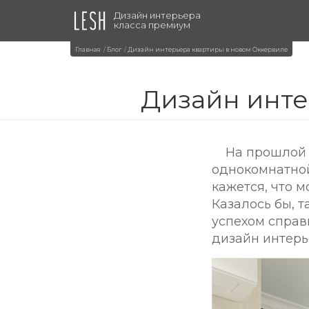
Дизайн интерьера
класса премиум
Главная
Блог
Дизайн интерьера квартиры в новом Оккервиле
Дизайн инте
На прошлой 
однокомнатной
кажется, что 
Казалось бы, 
успехом справ
дизайн интерь