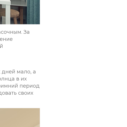
асочным. За
щение
ей
 дней мало, а
лнца в их
- зимний период
довать своих