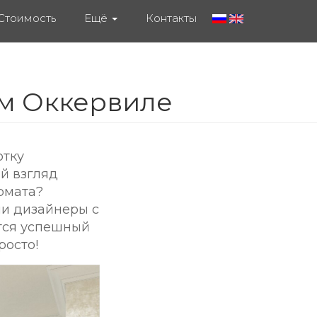
Стоимость
Ещё
Контакты
ом Оккервиле
отку
й взгляд
рмата?
ши дизайнеры с
ется успешный
росто!