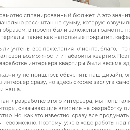
грамотно спланированный бюджет. А это значит
начально рассчитан на сумму, которую озвучил
м образом, в проект были заложены грамотно 
ериалы, такие как напольные покрытия, кафель,
были учтены все пожелания клиента, благо, что
ал свои возможности и габариты квартир. Поэ
азработке интерьера квартиры были весьма зд
заказчику не пришлось объяснять наш дизайн, о
 интерьер сразу, но здесь скорее заслуга само
и наша.
пая к разработке этого интерьера, мы попытали
торы, оказывающие влияние на разработку д
тир. Но, как это известно, сразу все продумать
 невозможно. Поэтому, уже в ходе работы над 
ерами делались доработки и вносились правки