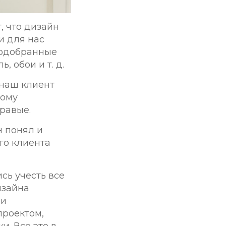
, что дизайн
и для нас
подобранные
 обои и т. д.
 наш клиент
тому
равые.
н понял и
го клиента
сь учесть все
изайна
 и
проектом,
. Все это в