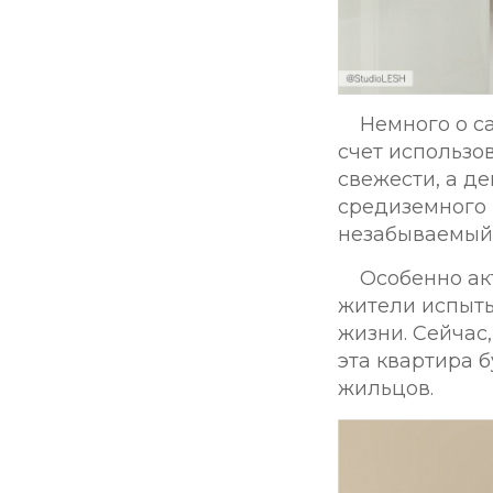
Немного о с
счет использо
свежести, а д
средиземного 
незабываемый 
Особенно ак
жители испыты
жизни. Сейчас,
эта квартира б
жильцов.