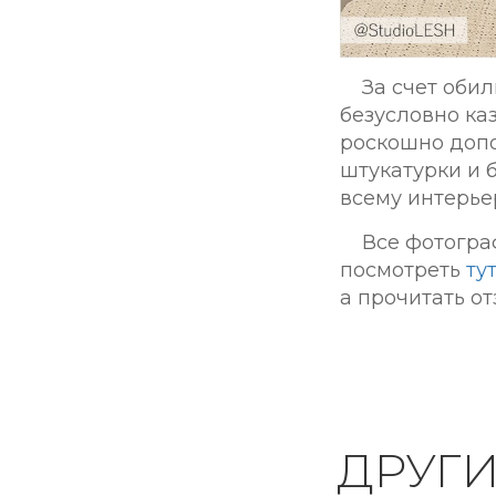
За счет оби
безусловно ка
роскошно допо
штукатурки и 
всему интерье
Все фотогра
посмотреть
тут
а прочитать о
ДРУГ