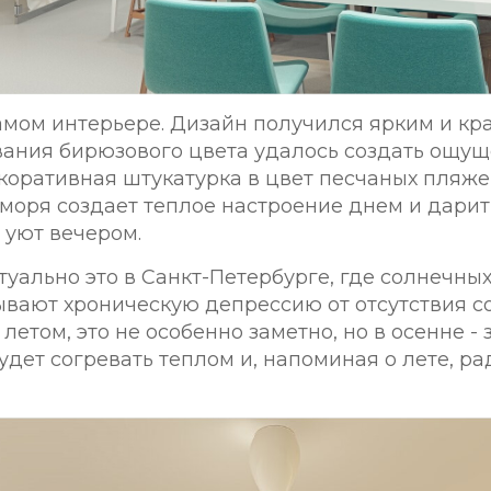
амом интерьере. Дизайн получился ярким и кр
вания бирюзового цвета удалось создать ощу
екоративная штукатурка в цвет песчаных пляж
моря создает теплое настроение днем и дарит
уют вечером.
туально это в Санкт-Петербурге, где солнечных
вают хроническую депрессию от отсутствия со
 летом, это не особенно заметно, но в осенне 
удет согревать теплом и, напоминая о лете, ра